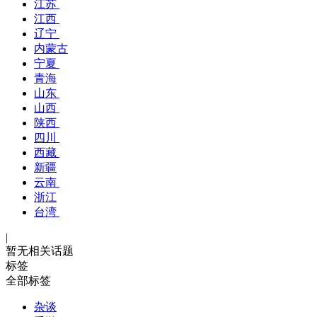
江苏
江西
辽宁
内蒙古
宁夏
青海
山东
山西
陕西
四川
西藏
新疆
云南
浙江
台湾
|
暂无相关话题
标签
全部标签
杂谈