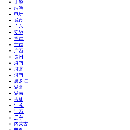
手游
端游
电玩
城市
广东
安徽
福建
甘肃
广西
贵州
海南
河北
河南
黑龙江
湖北
湖南
吉林
江苏
江西
辽宁
内蒙古
宁夏