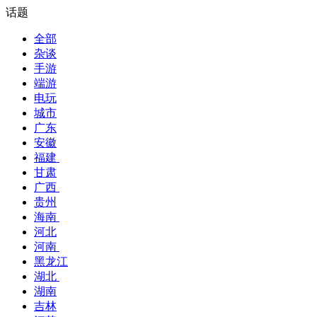
话题
全部
杂谈
手游
端游
电玩
城市
广东
安徽
福建
甘肃
广西
贵州
海南
河北
河南
黑龙江
湖北
湖南
吉林